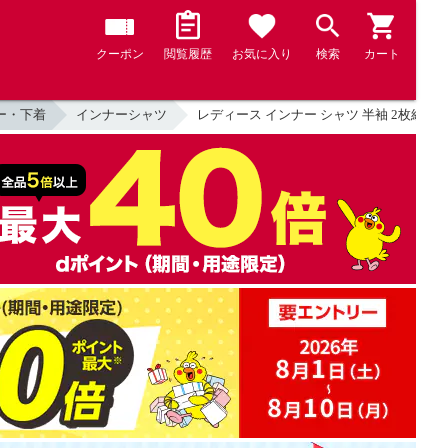
クーポン
閲覧履歴
お気に入り
検索
カート
ー・下着
インナーシャツ
レディース インナー シャツ 半袖 2枚組 素肌