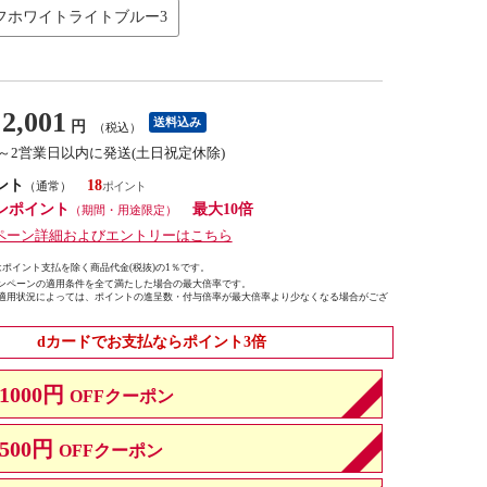
フホワイトライトブルー3
2,001
送料込み
円
（税込）
1～2営業日以内に発送(土日祝定休除)
ント
18
（通常）
ンポイント
最大10倍
（期間・用途限定）
ペーン詳細およびエントリーはこちら
ポイント支払を除く商品代金(税抜)の1％です。
ンペーンの適用条件を全て満たした場合の最大倍率です。
適用状況によっては、ポイントの進呈数・付与倍率が最大倍率より少なくなる場合がござ
dカードでお支払ならポイント3倍
1000円
OFFクーポン
500円
OFFクーポン