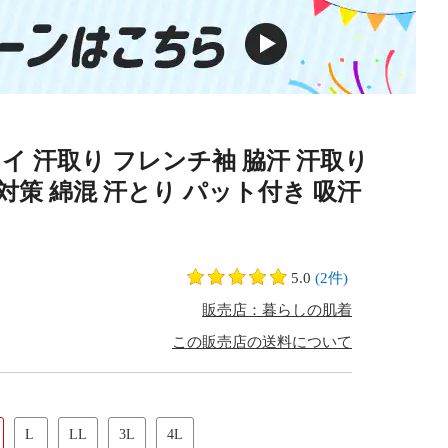
ライ 汗取り フレンチ袖 脇汗 汗取り
対策 綿混 汗とり パット付き 吸汗
5.0
(2件)
販売店：暮らしの肌着
この販売店の送料について
L
LL
3L
4L