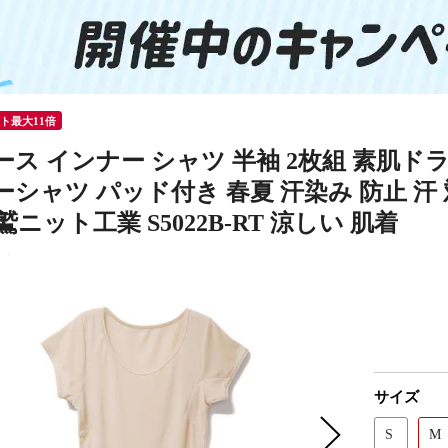
ント最大11倍
ス インナー シャツ 半袖 2枚組 素肌ド
シャツ パッド付き 春夏 汗染み 防止 汗 
鷲ニット工業 S5022B-RT 涼しい 肌着
サイズ
S
M