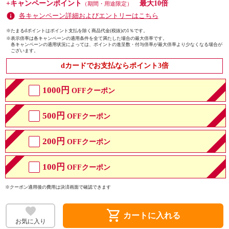
+キャンペーンポイント
最大10倍
（期間・用途限定）
各キャンペーン詳細およびエントリーはこちら
※たまるdポイントはポイント支払を除く商品代金(税抜)の1％です。
※
表示倍率は各キャンペーンの適用条件を全て満たした場合の最大倍率です。
各キャンペーンの適用状況によっては、ポイントの進呈数・付与倍率が最大倍率より少なくなる場合が
ございます。
dカードでお支払ならポイント3倍
1000円
OFFクーポン
500円
OFFクーポン
200円
OFFクーポン
100円
OFFクーポン
※クーポン適用後の費用は決済画面で確認できます
shopping_cart
カートに入れる
お気に入り