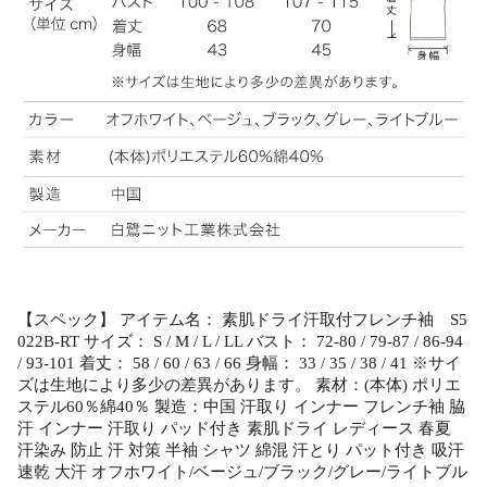
【スペック】 アイテム名： 素肌ドライ汗取付フレンチ袖 S5
022B-RT サイズ： S / M / L / LL バスト： 72-80 / 79-87 / 86-94
/ 93-101 着丈： 58 / 60 / 63 / 66 身幅： 33 / 35 / 38 / 41 ※サイ
ズは生地により多少の差異があります。 素材：(本体) ポリエ
ステル60％綿40％ 製造：中国 汗取り インナー フレンチ袖 脇
汗 インナー 汗取り パッド付き 素肌ドライ レディース 春夏
汗染み 防止 汗 対策 半袖 シャツ 綿混 汗とり パット付き 吸汗
速乾 大汗 オフホワイト/ベージュ/ブラック/グレー/ライトブル