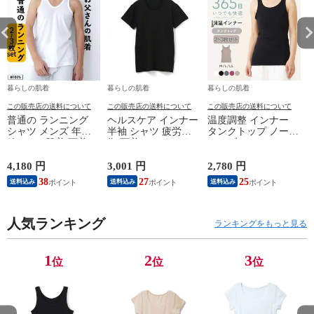
暮らしの肌着
暮らしの肌着
暮らしの肌着
この販売店の送料について
この販売店の送料について
この販売店の送料について
普通の ランニング
ヘルスケア インナー
温度調整 インナー
シャツ メンズ 年間
半袖 シャツ 疲労回
タンクトップ ノース
綿100 % 肌着 下着 U
復 下着 インナーウ
リーブ レディース
首 Uネック 普通 タ
ェア 血行促進 遠赤
調温 女性 婦人 下着
ンクトップ ノースリ
外線 疲労軽減 ボデ
オフホワイト/ブラウ
4,180 円
3,001 円
2,780 円
2
ーブ インナー 紳士
ィケア 健康 プレゼ
ン/ブラック/チャコ
38
27
25
送料込み
送料込み
送料込み
男性 シニア 抗菌 防
ント ギフト ヘルス
ールグレー/ピンク
臭 敬老の日 父の日
ケア 一般医療機器
M/L/LL M9210T-E
M
白 M/L/LL M0100X-E
メンズ 男性 紳士 マ
人気ランキング
イナスイオン ゲルマ
ランキングをもっと見る
ニウム 25AW
K1160L-E
1
2
3
位
位
位