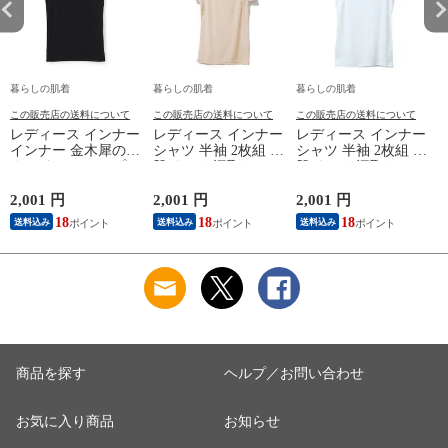
暮らしの肌着
暮らしの肌着
暮らしの肌着
この販売店の送料について
この販売店の送料について
この販売店の送料について
レディース インナー
レディース インナー
レディース インナー
インナー 金木犀のめ
シャツ 半袖 2枚組 素
シャツ 半袖 2枚組 素
ぐみ タンクトップ
肌ドライ 汗取り フ
肌ドライ 汗取り フ
保湿 金木犀 加工 し
レンチ袖 脇汗 汗取
レンチ袖 脇汗 汗取
っとり 保湿 ストレ
り インナーシャツ
り インナーシャツ
2,001 円
2,001 円
2,001 円
1
ッチ ボタニカル タ
パッド付き 春夏 汗
パッド付き 春夏 汗
18
18
18
送料込み
送料込み
送料込み
ンクトップ 秋冬 お
染み 防止 汗 対策 綿
染み 防止 汗 対策 綿
肌に優しい 乾燥肌
混 汗とり パット付
混 汗とり パット付
L
乾燥 キンモクセイ
き 吸汗速乾 白鷲ニ
き 吸汗速乾 白鷲ニ
婦人 女性 下着 肌着
ット工業 S5022B-RT
ット工業 S5022B-RT
24AW M/L/LL
涼しい 肌着
涼しい 肌着
M5480P-E 防寒
商品を探す
ヘルプ／お問い合わせ
お気に入り商品
お知らせ