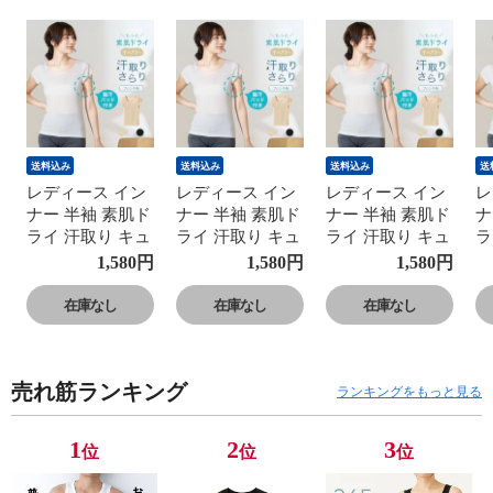
送料込み
送料込み
送料込み
送
レディース イン
レディース イン
レディース イン
レ
ナー 半袖 素肌ド
ナー 半袖 素肌ド
ナー 半袖 素肌ド
ナ
ライ 汗取り キュ
ライ 汗取り キュ
ライ 汗取り キュ
ラ
プラ入り フレン
プラ入り フレン
プラ入り フレン
プ
1,580
円
1,580
円
1,580
円
チ袖 セットでお
チ袖 セットでお
チ袖 セットでお
チ
得!! 脇汗 汗取り
得!! 脇汗 汗取り
得!! 脇汗 汗取り
得
在庫なし
在庫なし
在庫なし
パッド付き 春夏
パッド付き 春夏
パッド付き 春夏
パ
汗染み 防止 汗
汗染み 防止 汗
汗染み 防止 汗
汗
対策 綿 汗とり
対策 綿 汗とり
対策 綿 汗とり
対
売れ筋ランキング
パット付き 吸汗
パット付き 吸汗
パット付き 吸汗
パ
ランキングをもっと見る
速乾 24SS
速乾 24SS
速乾 24SS
速
L6412P-E 涼しい
L6412P-E 涼しい
L6412P-E 涼しい
L
1
2
3
位
位
位
肌着
肌着
肌着
肌