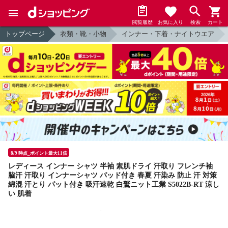
閲覧履歴
お気に入り
検索
カート
トップページ
衣類・靴・小物
インナー・下着・ナイトウエア
8/9 時点_ポイント最大11倍
レディース インナー シャツ 半袖 素肌ドライ 汗取り フレンチ袖
脇汗 汗取り インナーシャツ パッド付き 春夏 汗染み 防止 汗 対策
綿混 汗とり パット付き 吸汗速乾 白鷲ニット工業 S5022B-RT 涼し
い 肌着