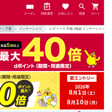
クーポン
閲覧履歴
お気に入り
検索
カート
ー・下着
インナーシャツ
レディース 半袖 2枚組 インナーシャツ 3分袖