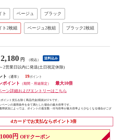
イト
ベージュ
ブラック
イト2枚組
ベージュ2枚組
ブラック2枚組
2,180
送料込み
円
（税込）
1～2営業日以内に発送(土日祝定休除)
ント
19
（通常）
ンポイント
最大10倍
（期間・用途限定）
ペーン詳細およびエントリーはこちら
ポイント支払を除く商品代金(税抜)の1％です。
ンペーンの適用条件を全て満たした場合の最大倍率です。
適用状況によっては、ポイントの進呈数・付与倍率が最大倍率より少なくなる場合がござ
dカードでお支払ならポイント3倍
1000円
OFFクーポン