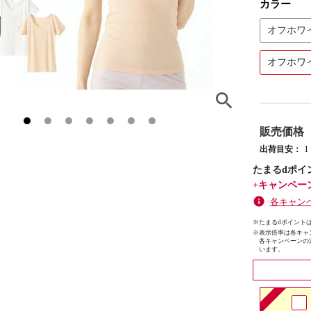
カラー
オフホワ
オフホワ
販売価格
出荷目安：
たまるdポイ
+キャンペー
各キャン
※たまるdポイントは
※
表示倍率は各キャ
各キャンペーンの
います。