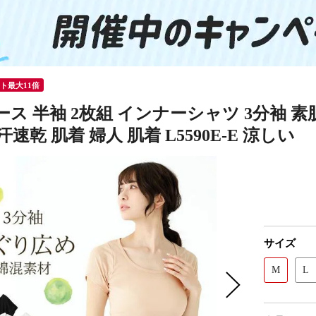
ント最大11倍
ス 半袖 2枚組 インナーシャツ 3分袖 素
汗速乾 肌着 婦人 肌着 L5590E-E 涼しい
サイズ
M
L