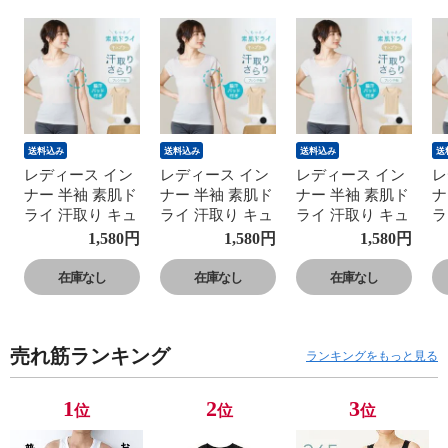
送料込み
送料込み
送料込み
送
レディース イン
レディース イン
レディース イン
レ
ナー 半袖 素肌ド
ナー 半袖 素肌ド
ナー 半袖 素肌ド
ナ
ライ 汗取り キュ
ライ 汗取り キュ
ライ 汗取り キュ
ラ
プラ入り フレン
プラ入り フレン
プラ入り フレン
プ
1,580
円
1,580
円
1,580
円
チ袖 セットでお
チ袖 セットでお
チ袖 セットでお
チ
得!! 脇汗 汗取り
得!! 脇汗 汗取り
得!! 脇汗 汗取り
得
在庫なし
在庫なし
在庫なし
パッド付き 春夏
パッド付き 春夏
パッド付き 春夏
パ
汗染み 防止 汗
汗染み 防止 汗
汗染み 防止 汗
汗
対策 綿 汗とり
対策 綿 汗とり
対策 綿 汗とり
対
売れ筋ランキング
パット付き 吸汗
パット付き 吸汗
パット付き 吸汗
パ
ランキングをもっと見る
速乾 24SS
速乾 24SS
速乾 24SS
速
L6412P-E 涼しい
L6412P-E 涼しい
L6412P-E 涼しい
L
1
2
3
位
位
位
肌着
肌着
肌着
肌