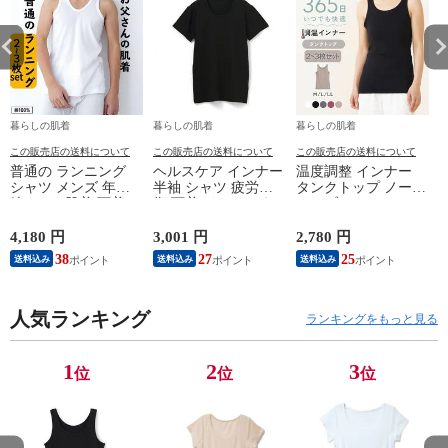
暮らしの肌着
暮らしの肌着
暮らしの肌着
この販売店の送料について
この販売店の送料について
この販売店の送料について
普通の ランニング
ヘルスケア インナー
温度調整 インナー
シャツ メンズ 年間
半袖 シャツ 疲労回
タンクトップ ノース
綿100 % 肌着 下着 U
復 下着 インナーウ
リーブ レディース
首 Uネック 普通 タ
ェア 血行促進 遠赤
調温 女性 婦人 下着
ンクトップ ノースリ
外線 疲労軽減 ボデ
オフホワイト/ブラウ
4,180 円
3,001 円
2,780 円
2
ーブ インナー 紳士
ィケア 健康 プレゼ
ン/ブラック/チャコ
38
27
25
送料込み
送料込み
送料込み
男性 シニア 抗菌 防
ント ギフト ヘルス
ールグレー/ピンク
臭 敬老の日 父の日
ケア 一般医療機器
M/L/LL M9210T-E
M
白 M/L/LL M0100X-E
メンズ 男性 紳士 マ
人気ランキング
イナスイオン ゲルマ
ランキングをもっと見る
ニウム 25AW
K1160L-E
1
2
3
位
位
位