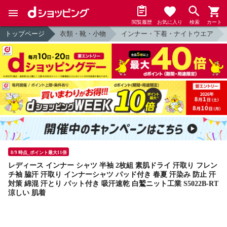
閲覧履歴
お気に入り
検索
カート
トップページ
衣類・靴・小物
インナー・下着・ナイトウエア
8/9 時点_ポイント最大11倍
レディース インナー シャツ 半袖 2枚組 素肌ドライ 汗取り フレン
チ袖 脇汗 汗取り インナーシャツ パッド付き 春夏 汗染み 防止 汗
対策 綿混 汗とり パット付き 吸汗速乾 白鷲ニット工業 S5022B-RT
涼しい 肌着