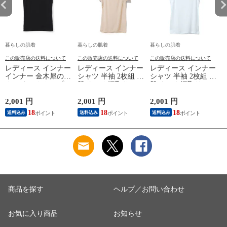
暮らしの肌着
暮らしの肌着
暮らしの肌着
この販売店の送料について
この販売店の送料について
この販売店の送料について
レディース インナー
レディース インナー
レディース インナー
インナー 金木犀のめ
シャツ 半袖 2枚組 素
シャツ 半袖 2枚組 素
ぐみ タンクトップ
肌ドライ 汗取り フ
肌ドライ 汗取り フ
保湿 金木犀 加工 し
レンチ袖 脇汗 汗取
レンチ袖 脇汗 汗取
っとり 保湿 ストレ
り インナーシャツ
り インナーシャツ
2,001 円
2,001 円
2,001 円
1
ッチ ボタニカル タ
パッド付き 春夏 汗
パッド付き 春夏 汗
18
18
18
送料込み
送料込み
送料込み
ンクトップ 秋冬 お
染み 防止 汗 対策 綿
染み 防止 汗 対策 綿
肌に優しい 乾燥肌
混 汗とり パット付
混 汗とり パット付
L
乾燥 キンモクセイ
き 吸汗速乾 白鷲ニ
き 吸汗速乾 白鷲ニ
婦人 女性 下着 肌着
ット工業 S5022B-RT
ット工業 S5022B-RT
24AW M/L/LL
涼しい 肌着
涼しい 肌着
M5480P-E 防寒
商品を探す
ヘルプ／お問い合わせ
お気に入り商品
お知らせ