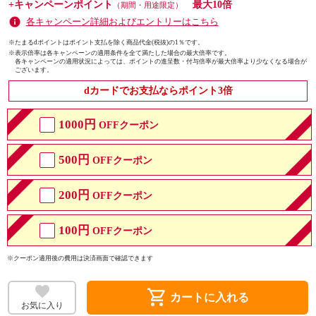
+キャンペーンポイント
最大10倍
（期間・用途限定）
各キャンペーン詳細およびエントリーはこちら
※たまるdポイントはポイント支払を除く商品代金(税抜)の1％です。
※
表示倍率は各キャンペーンの適用条件を全て満たした場合の最大倍率です。
各キャンペーンの適用状況によっては、ポイントの進呈数・付与倍率が最大倍率より少なくなる場合が
ございます。
dカードでお支払ならポイント3倍
1000円
OFFクーポン
500円
OFFクーポン
200円
OFFクーポン
100円
OFFクーポン
※クーポン適用後の費用は決済画面で確認できます
shopping_cart
カートに入れる
お気に入り