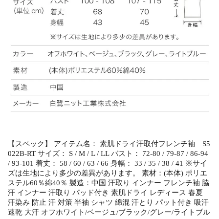
【スペック】 アイテム名： 素肌ドライ汗取付フレンチ袖 S5
022B-RT サイズ： S / M / L / LL バスト： 72-80 / 79-87 / 86-94
/ 93-101 着丈： 58 / 60 / 63 / 66 身幅： 33 / 35 / 38 / 41 ※サイ
ズは生地により多少の差異があります。 素材：(本体) ポリエ
ステル60％綿40％ 製造：中国 汗取り インナー フレンチ袖 脇
汗 インナー 汗取り パッド付き 素肌ドライ レディース 春夏
汗染み 防止 汗 対策 半袖 シャツ 綿混 汗とり パット付き 吸汗
速乾 大汗 オフホワイト/ベージュ/ブラック/グレー/ライトブル