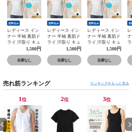
送料込み
送料込み
送料込み
送
レディース イン
レディース イン
レディース イン
レ
ナー 半袖 素肌ド
ナー 半袖 素肌ド
ナー 半袖 素肌ド
ナ
ライ 汗取り キュ
ライ 汗取り キュ
ライ 汗取り キュ
ラ
プラ入り フレン
プラ入り フレン
プラ入り フレン
プ
1,580
円
1,580
円
1,580
円
チ袖 セットでお
チ袖 セットでお
チ袖 セットでお
チ
得!! 脇汗 汗取り
得!! 脇汗 汗取り
得!! 脇汗 汗取り
得
在庫なし
在庫なし
在庫なし
パッド付き 春夏
パッド付き 春夏
パッド付き 春夏
パ
汗染み 防止 汗
汗染み 防止 汗
汗染み 防止 汗
汗
対策 綿 汗とり
対策 綿 汗とり
対策 綿 汗とり
対
売れ筋ランキング
パット付き 吸汗
パット付き 吸汗
パット付き 吸汗
パ
ランキングをもっと見る
速乾 24SS
速乾 24SS
速乾 24SS
速
L6412P-E 涼しい
L6412P-E 涼しい
L6412P-E 涼しい
L
1
2
3
位
位
位
肌着
肌着
肌着
肌