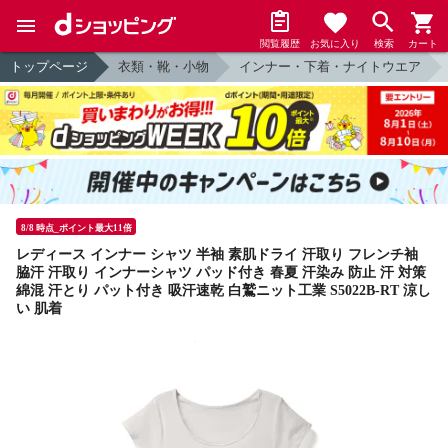
閲覧履歴
お気に入り
検索
カート
トップページ
衣類・靴・小物
インナー・下着・ナイトウエア
8/8 時点_ポイント最大11倍
レディース インナー シャツ 半袖 素肌ドライ 汗取り フレンチ袖
脇汗 汗取り インナーシャツ パッド付き 春夏 汗染み 防止 汗 対策
綿混 汗とり パット付き 吸汗速乾 白鷲ニット工業 S5022B-RT 涼し
い 肌着