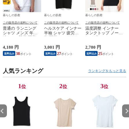
暮らしの肌着
暮らしの肌着
暮らしの肌着
この販売店の送料について
この販売店の送料について
この販売店の送料について
普通の ランニング
ヘルスケア インナー
温度調整 インナー
シャツ メンズ 年間
半袖 シャツ 疲労回
タンクトップ ノース
綿100 % 肌着 下着 U
復 下着 インナーウ
リーブ レディース
首 Uネック 普通 タ
ェア 血行促進 遠赤
調温 女性 婦人 下着
ンクトップ ノースリ
外線 疲労軽減 ボデ
オフホワイト/ブラウ
4,180 円
3,001 円
2,780 円
2
ーブ インナー 紳士
ィケア 健康 プレゼ
ン/ブラック/チャコ
38
27
25
送料込み
送料込み
送料込み
男性 シニア 抗菌 防
ント ギフト ヘルス
ールグレー/ピンク
臭 敬老の日 父の日
ケア 一般医療機器
M/L/LL M9210T-E
M
白 M/L/LL M0100X-E
メンズ 男性 紳士 マ
人気ランキング
イナスイオン ゲルマ
ランキングをもっと見る
ニウム 25AW
K1160L-E
1
2
3
位
位
位