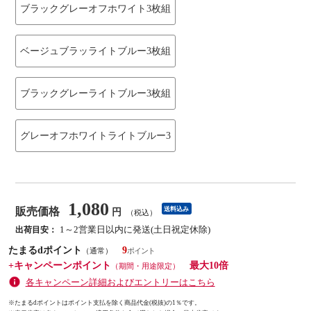
ブラックグレーオフホワイト3枚組
ベージュブラッライトブルー3枚組
ブラックグレーライトブルー3枚組
グレーオフホワイトライトブルー3
1,080
販売価格
送料込み
円
（税込）
1～2営業日以内に発送(土日祝定休除)
出荷目安：
たまるdポイント
9
（通常）
+キャンペーンポイント
最大10倍
（期間・用途限定）
各キャンペーン詳細およびエントリーはこちら
※たまるdポイントはポイント支払を除く商品代金(税抜)の1％です。