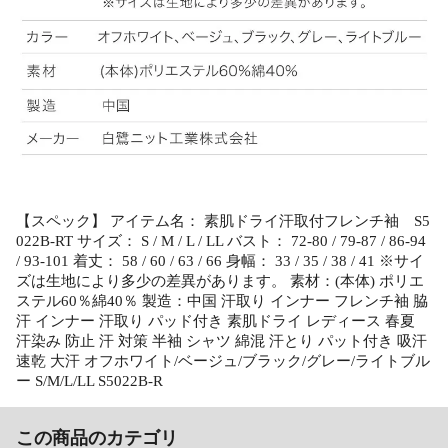
【スペック】 アイテム名： 素肌ドライ汗取付フレンチ袖 S5
022B-RT サイズ： S / M / L / LL バスト： 72-80 / 79-87 / 86-94
/ 93-101 着丈： 58 / 60 / 63 / 66 身幅： 33 / 35 / 38 / 41 ※サイ
ズは生地により多少の差異があります。 素材：(本体) ポリエ
ステル60％綿40％ 製造：中国 汗取り インナー フレンチ袖 脇
汗 インナー 汗取り パッド付き 素肌ドライ レディース 春夏
汗染み 防止 汗 対策 半袖 シャツ 綿混 汗とり パット付き 吸汗
速乾 大汗 オフホワイト/ベージュ/ブラック/グレー/ライトブル
ー S/M/L/LL S5022B-R
この商品のカテゴリ