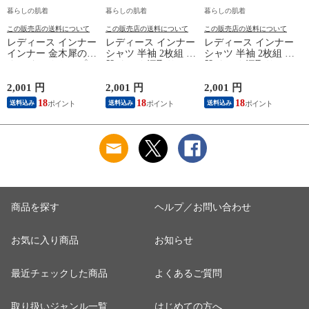
暮らしの肌着
暮らしの肌着
暮らしの肌着
この販売店の送料について
この販売店の送料について
この販売店の送料について
レディース インナー
レディース インナー
レディース インナー
インナー 金木犀のめ
シャツ 半袖 2枚組 素
シャツ 半袖 2枚組 素
ぐみ タンクトップ
肌ドライ 汗取り フ
肌ドライ 汗取り フ
保湿 金木犀 加工 し
レンチ袖 脇汗 汗取
レンチ袖 脇汗 汗取
っとり 保湿 ストレ
り インナーシャツ
り インナーシャツ
2,001 円
2,001 円
2,001 円
1
ッチ ボタニカル タ
パッド付き 春夏 汗
パッド付き 春夏 汗
18
18
18
送料込み
送料込み
送料込み
ンクトップ 秋冬 お
染み 防止 汗 対策 綿
染み 防止 汗 対策 綿
肌に優しい 乾燥肌
混 汗とり パット付
混 汗とり パット付
L
乾燥 キンモクセイ
き 吸汗速乾 白鷲ニ
き 吸汗速乾 白鷲ニ
婦人 女性 下着 肌着
ット工業 S5022B-RT
ット工業 S5022B-RT
24AW M/L/LL
涼しい 肌着
涼しい 肌着
M5480P-E 防寒
商品を探す
ヘルプ／お問い合わせ
お気に入り商品
お知らせ
最近チェックした商品
よくあるご質問
取り扱いジャンル一覧
はじめての方へ