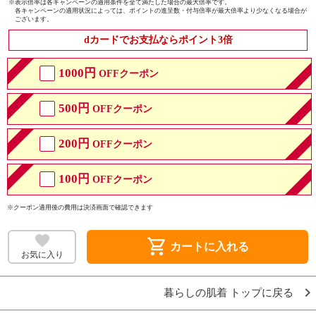
※
表示倍率は各キャンペーンの適用条件を全て満たした場合の最大倍率です。
各キャンペーンの適用状況によっては、ポイントの進呈数・付与倍率が最大倍率より少なくなる場合が
ございます。
dカードでお支払ならポイント3倍
1000円
OFFクーポン
500円
OFFクーポン
200円
OFFクーポン
100円
OFFクーポン
※クーポン適用後の費用は決済画面で確認できます
shopping_cart
カートに入れる
お気に入り
暮らしの肌着 トップに戻る