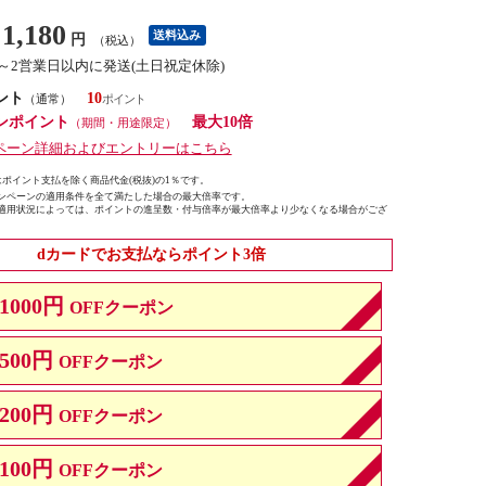
1,180
送料込み
円
（税込）
1～2営業日以内に発送(土日祝定休除)
ント
10
（通常）
ンポイント
最大10倍
（期間・用途限定）
ペーン詳細およびエントリーはこちら
ポイント支払を除く商品代金(税抜)の1％です。
ンペーンの適用条件を全て満たした場合の最大倍率です。
適用状況によっては、ポイントの進呈数・付与倍率が最大倍率より少なくなる場合がござ
dカードでお支払ならポイント3倍
1000円
OFFクーポン
500円
OFFクーポン
200円
OFFクーポン
100円
OFFクーポン