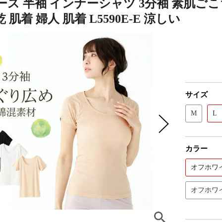
ス 半袖 インナーシャツ 3分袖 素肌ごこ
 肌着 婦人 肌着 L5590E-E 涼しい
サイズ
M
L
カラー
オフホワ
オフホワ