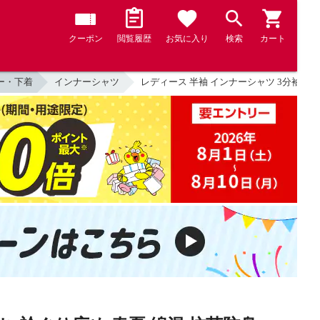
クーポン
閲覧履歴
お気に入り
検索
カート
ー・下着
インナーシャツ
レディース 半袖 インナーシャツ 3分袖 素肌ご