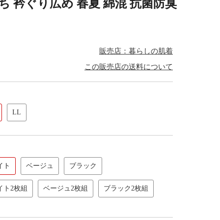
ち 衿ぐり広め 春夏 綿混 抗菌防臭
販売店：暮らしの肌着
この販売店の送料について
LL
イト
ベージュ
ブラック
イト2枚組
ベージュ2枚組
ブラック2枚組