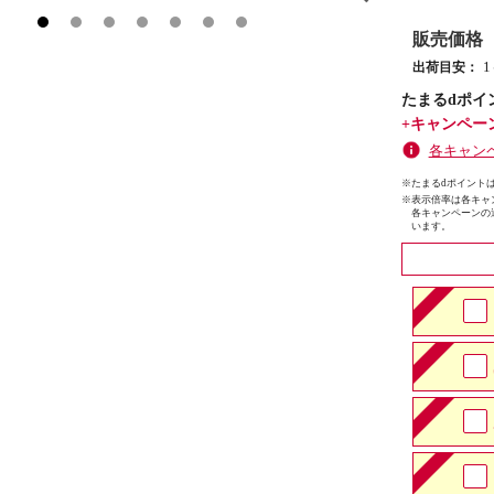
販売価格
出荷目安：
たまるdポイ
+キャンペー
各キャン
※たまるdポイントは
※
表示倍率は各キャ
各キャンペーンの
います。