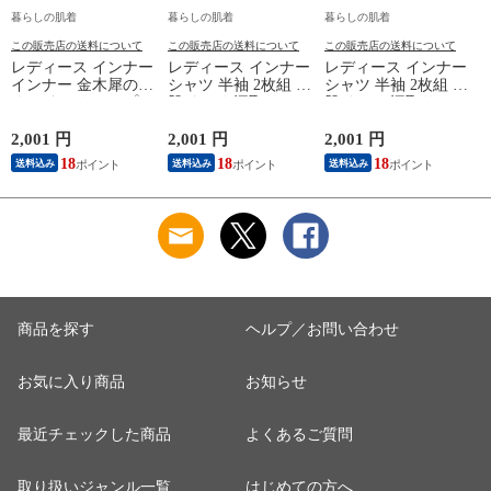
暮らしの肌着
暮らしの肌着
暮らしの肌着
この販売店の送料について
この販売店の送料について
この販売店の送料について
レディース インナー
レディース インナー
レディース インナー
インナー 金木犀のめ
シャツ 半袖 2枚組 素
シャツ 半袖 2枚組 素
ぐみ タンクトップ
肌ドライ 汗取り フ
肌ドライ 汗取り フ
保湿 金木犀 加工 し
レンチ袖 脇汗 汗取
レンチ袖 脇汗 汗取
っとり 保湿 ストレ
り インナーシャツ
り インナーシャツ
2,001 円
2,001 円
2,001 円
1
ッチ ボタニカル タ
パッド付き 春夏 汗
パッド付き 春夏 汗
18
18
18
送料込み
送料込み
送料込み
ンクトップ 秋冬 お
染み 防止 汗 対策 綿
染み 防止 汗 対策 綿
肌に優しい 乾燥肌
混 汗とり パット付
混 汗とり パット付
L
乾燥 キンモクセイ
き 吸汗速乾 白鷲ニ
き 吸汗速乾 白鷲ニ
婦人 女性 下着 肌着
ット工業 S5022B-RT
ット工業 S5022B-RT
24AW M/L/LL
涼しい 肌着
涼しい 肌着
M5480P-E 防寒
商品を探す
ヘルプ／お問い合わせ
お気に入り商品
お知らせ
最近チェックした商品
よくあるご質問
取り扱いジャンル一覧
はじめての方へ