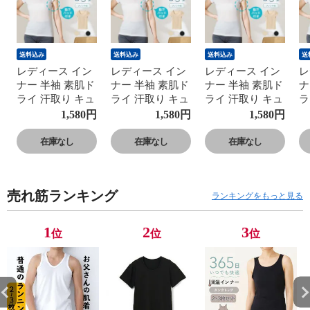
送料込み
送料込み
送料込み
送
レディース イン
レディース イン
レディース イン
レ
ナー 半袖 素肌ド
ナー 半袖 素肌ド
ナー 半袖 素肌ド
ナ
ライ 汗取り キュ
ライ 汗取り キュ
ライ 汗取り キュ
ラ
プラ入り フレン
プラ入り フレン
プラ入り フレン
プ
1,580
円
1,580
円
1,580
円
チ袖 セットでお
チ袖 セットでお
チ袖 セットでお
チ
得!! 脇汗 汗取り
得!! 脇汗 汗取り
得!! 脇汗 汗取り
得
在庫なし
在庫なし
在庫なし
パッド付き 春夏
パッド付き 春夏
パッド付き 春夏
パ
汗染み 防止 汗
汗染み 防止 汗
汗染み 防止 汗
汗
対策 綿 汗とり
対策 綿 汗とり
対策 綿 汗とり
対
売れ筋ランキング
パット付き 吸汗
パット付き 吸汗
パット付き 吸汗
パ
ランキングをもっと見る
速乾 24SS
速乾 24SS
速乾 24SS
速
L6412P-E 涼しい
L6412P-E 涼しい
L6412P-E 涼しい
L
1
2
3
位
位
位
肌着
肌着
肌着
肌