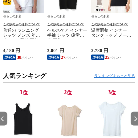
暮らしの肌着
暮らしの肌着
暮らしの肌着
この販売店の送料について
この販売店の送料について
この販売店の送料について
普通の ランニング
ヘルスケア インナー
温度調整 インナー
シャツ メンズ 年間
半袖 シャツ 疲労回
タンクトップ ノース
綿100 % 肌着 下着 U
復 下着 インナーウ
リーブ レディース
首 Uネック 普通 タ
ェア 血行促進 遠赤
調温 女性 婦人 下着
ンクトップ ノースリ
外線 疲労軽減 ボデ
オフホワイト/ブラウ
4,180 円
3,001 円
2,780 円
2
ーブ インナー 紳士
ィケア 健康 プレゼ
ン/ブラック/チャコ
38
27
25
送料込み
送料込み
送料込み
男性 シニア 抗菌 防
ント ギフト ヘルス
ールグレー/ピンク
臭 敬老の日 父の日
ケア 一般医療機器
M/L/LL M9210T-E
M
白 M/L/LL M0100X-E
メンズ 男性 紳士 マ
人気ランキング
イナスイオン ゲルマ
ランキングをもっと見る
ニウム 25AW
K1160L-E
1
2
3
位
位
位