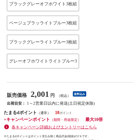
ブラックグレーオフホワイト3枚組
ベージュブラッライトブルー3枚組
ブラックグレーライトブルー3枚組
グレーオフホワイトライトブルー3
2,001
販売価格
送料込み
円
（税込）
1～2営業日以内に発送(土日祝定休除)
出荷目安：
たまるdポイント
18
（通常）
+キャンペーンポイント
最大10倍
（期間・用途限定）
各キャンペーン詳細およびエントリーはこちら
※たまるdポイントはポイント支払を除く商品代金(税抜)の1％です。