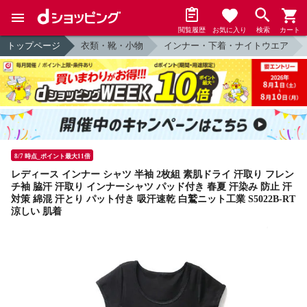
閲覧履歴
お気に入り
検索
カート
トップページ
衣類・靴・小物
インナー・下着・ナイトウエア
8/7 時点_ポイント最大11倍
レディース インナー シャツ 半袖 2枚組 素肌ドライ 汗取り フレン
チ袖 脇汗 汗取り インナーシャツ パッド付き 春夏 汗染み 防止 汗
対策 綿混 汗とり パット付き 吸汗速乾 白鷲ニット工業 S5022B-RT
涼しい 肌着