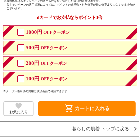
※
表示倍率は各キャンペーンの適用条件を全て満たした場合の最大倍率です。
各キャンペーンの適用状況によっては、ポイントの進呈数・付与倍率が最大倍率より少なくなる場合が
ございます。
dカードでお支払ならポイント3倍
1000円
OFFクーポン
500円
OFFクーポン
200円
OFFクーポン
100円
OFFクーポン
※クーポン適用後の費用は決済画面で確認できます
shopping_cart
カートに入れる
お気に入り
暮らしの肌着 トップに戻る