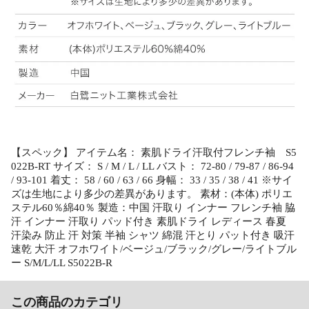
【スペック】 アイテム名： 素肌ドライ汗取付フレンチ袖 S5
022B-RT サイズ： S / M / L / LL バスト： 72-80 / 79-87 / 86-94
/ 93-101 着丈： 58 / 60 / 63 / 66 身幅： 33 / 35 / 38 / 41 ※サイ
ズは生地により多少の差異があります。 素材：(本体) ポリエ
ステル60％綿40％ 製造：中国 汗取り インナー フレンチ袖 脇
汗 インナー 汗取り パッド付き 素肌ドライ レディース 春夏
汗染み 防止 汗 対策 半袖 シャツ 綿混 汗とり パット付き 吸汗
速乾 大汗 オフホワイト/ベージュ/ブラック/グレー/ライトブル
ー S/M/L/LL S5022B-R
この商品のカテゴリ