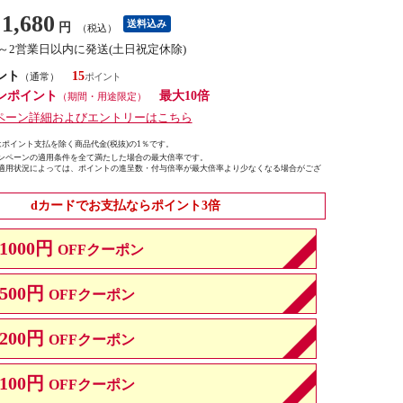
1,680
送料込み
円
（税込）
1～2営業日以内に発送(土日祝定休除)
ント
15
（通常）
ンポイント
最大10倍
（期間・用途限定）
ペーン詳細およびエントリーはこちら
ポイント支払を除く商品代金(税抜)の1％です。
ンペーンの適用条件を全て満たした場合の最大倍率です。
適用状況によっては、ポイントの進呈数・付与倍率が最大倍率より少なくなる場合がござ
dカードでお支払ならポイント3倍
1000円
OFFクーポン
500円
OFFクーポン
200円
OFFクーポン
100円
OFFクーポン