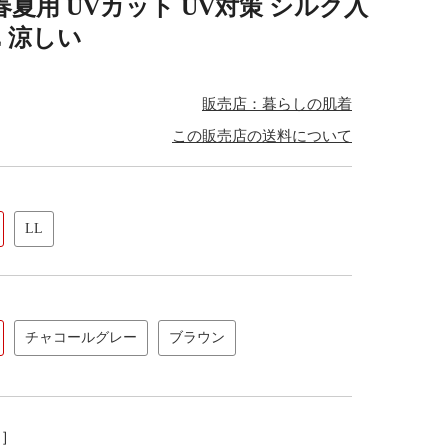
夏用 UVカット UV対策 シルク入
E 涼しい
販売店：暮らしの肌着
この販売店の送料について
LL
チャコールグレー
ブラウン
し］