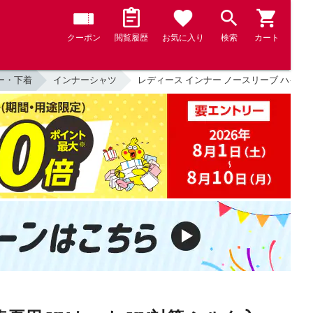
クーポン
閲覧履歴
お気に入り
検索
カート
ー・下着
インナーシャツ
レディース インナー ノースリーブ ハイネック 