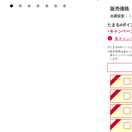
販売価格
出荷目安：
たまるdポイ
+キャンペー
各キャン
※たまるdポイントは
※
表示倍率は各キャ
各キャンペーンの
います。