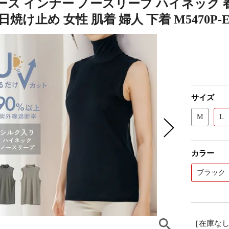
ス インナー ノースリーブ ハイネック 春
日焼け止め 女性 肌着 婦人 下着 M5470P-
サイズ
M
L
カラー
ブラック
［在庫な