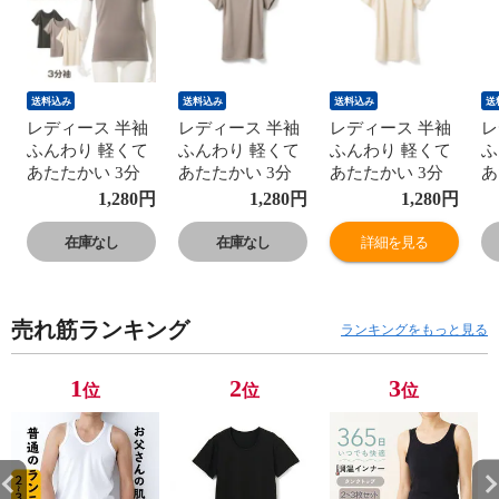
送料込み
送料込み
送料込み
送
レディース 半袖
レディース 半袖
レディース 半袖
レ
ふんわり 軽くて
ふんわり 軽くて
ふんわり 軽くて
ふ
あたたかい 3分
あたたかい 3分
あたたかい 3分
あ
袖 秋冬 暖かい
袖 秋冬 暖かい
袖 秋冬 暖かい
袖
1,280
円
1,280
円
1,280
円
あたたかい 保温
あたたかい 保温
あたたかい 保温
あ
表起毛 無地 シン
表起毛 無地 シン
表起毛 無地 シン
表
在庫なし
在庫なし
詳細を見る
プル ストレッチ
プル ストレッチ
プル ストレッチ
プ
冬用 女性 婦人
冬用 女性 婦人
冬用 女性 婦人
冬
下着 肌着 オフホ
下着 肌着 オフホ
下着 肌着 オフホ
下
売れ筋ランキング
ワイト/グレー/チ
ワイト/グレー/チ
ワイト/グレー/チ
ワ
ランキングをもっと見る
ャコールグレー
ャコールグレー
ャコールグレー
ャ
M/L/LL K6180E-
M/L/LL K6180E-
M/L/LL K6180E-
M/
1
2
3
位
位
位
RT 防寒
RT 防寒
RT 防寒
R