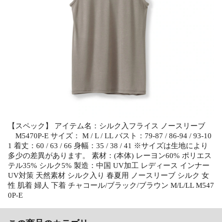
【スペック】 アイテム名：シルク入フライス ノースリーブ
M5470P-E サイズ： M / L / LL バスト：79-87 / 86-94 / 93-10
1 着丈：60 / 63 / 66 身幅：35 / 38 / 41 ※サイズは生地により
多少の差異があります。 素材：(本体) レーヨン60% ポリエス
テル35% シルク5% 製造：中国 UV加工 レディース インナー
UV対策 天然素材 シルク入り 春夏用 ノースリーブ シルク 女
性 肌着 婦人 下着 チャコール/ブラック/ブラウン M/L/LL M547
0P-E