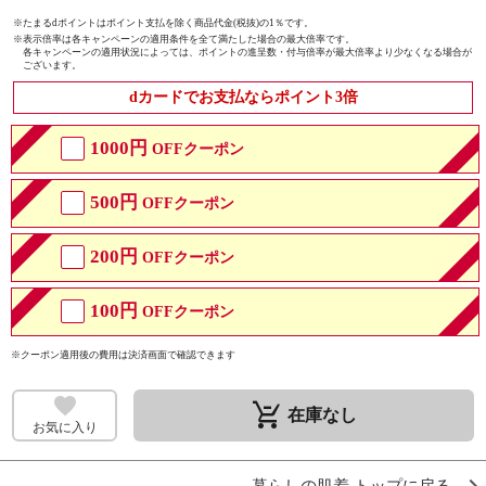
※たまるdポイントはポイント支払を除く商品代金(税抜)の1％です。
※
表示倍率は各キャンペーンの適用条件を全て満たした場合の最大倍率です。
各キャンペーンの適用状況によっては、ポイントの進呈数・付与倍率が最大倍率より少なくなる場合が
ございます。
dカードでお支払ならポイント3倍
1000円
OFFクーポン
500円
OFFクーポン
200円
OFFクーポン
100円
OFFクーポン
※クーポン適用後の費用は決済画面で確認できます
remove_shopping_cart
在庫なし
お気に入り
暮らしの肌着 トップに戻る