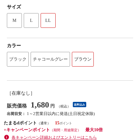
サイズ
M
L
LL
カラー
ブラック
チャコールグレー
ブラウン
［在庫なし］
1,680
販売価格
送料込み
円
（税込）
1～2営業日以内に発送(土日祝定休除)
出荷目安：
たまるdポイント
15
（通常）
+キャンペーンポイント
最大10倍
（期間・用途限定）
各キャンペーン詳細およびエントリーはこちら