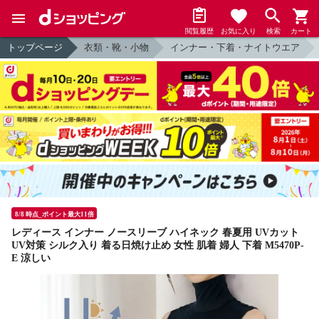
閲覧履歴
お気に入り
検索
カート
トップページ
衣類・靴・小物
インナー・下着・ナイトウエア
8/8 時点_ポイント最大11倍
レディース インナー ノースリーブ ハイネック 春夏用 UVカット
UV対策 シルク入り 着る日焼け止め 女性 肌着 婦人 下着 M5470P-
E 涼しい