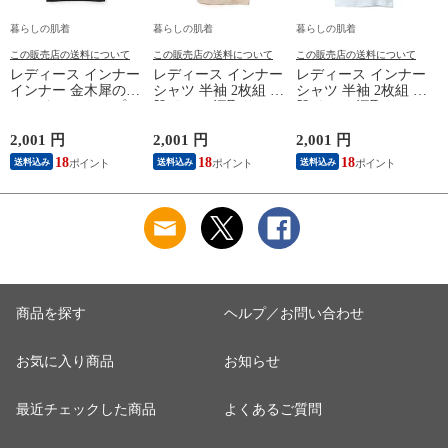
暮らしの肌着
暮らしの肌着
暮らしの肌着
この販売店の送料について
この販売店の送料について
この販売店の送料について
レディース インナー
レディース インナー
レディース インナー
インナー 金木犀のめ
シャツ 半袖 2枚組 素
シャツ 半袖 2枚組 素
ぐみ タンクトップ
肌ドライ 汗取り フ
肌ドライ 汗取り フ
保湿 金木犀 加工 し
レンチ袖 脇汗 汗取
レンチ袖 脇汗 汗取
っとり 保湿 ストレ
り インナーシャツ
り インナーシャツ
2,001 円
2,001 円
2,001 円
1
ッチ ボタニカル タ
パッド付き 春夏 汗
パッド付き 春夏 汗
18
18
18
送料込み
送料込み
送料込み
ンクトップ 秋冬 お
染み 防止 汗 対策 綿
染み 防止 汗 対策 綿
肌に優しい 乾燥肌
混 汗とり パット付
混 汗とり パット付
L
乾燥 キンモクセイ
き 吸汗速乾 白鷲ニ
き 吸汗速乾 白鷲ニ
婦人 女性 下着 肌着
ット工業 S5022B-RT
ット工業 S5022B-RT
24AW M/L/LL
涼しい 肌着
涼しい 肌着
M5480P-E 防寒
商品を探す
ヘルプ／お問い合わせ
お気に入り商品
お知らせ
最近チェックした商品
よくあるご質問