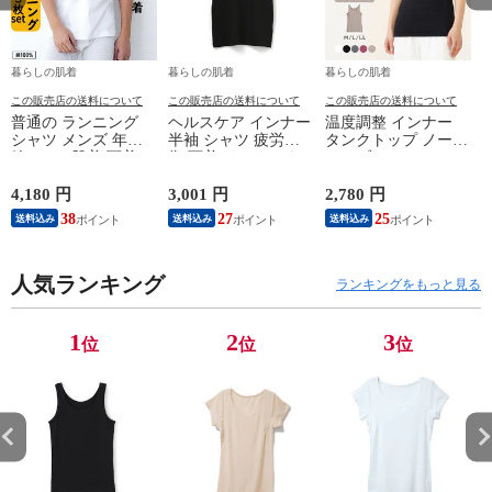
暮らしの肌着
暮らしの肌着
暮らしの肌着
この販売店の送料について
この販売店の送料について
この販売店の送料について
普通の ランニング
ヘルスケア インナー
温度調整 インナー
シャツ メンズ 年間
半袖 シャツ 疲労回
タンクトップ ノース
綿100 % 肌着 下着 U
復 下着 インナーウ
リーブ レディース
首 Uネック 普通 タ
ェア 血行促進 遠赤
調温 女性 婦人 下着
ンクトップ ノースリ
外線 疲労軽減 ボデ
オフホワイト/ブラウ
4,180 円
3,001 円
2,780 円
2
ーブ インナー 紳士
ィケア 健康 プレゼ
ン/ブラック/チャコ
38
27
25
送料込み
送料込み
送料込み
男性 シニア 抗菌 防
ント ギフト ヘルス
ールグレー/ピンク
臭 敬老の日 父の日
ケア 一般医療機器
M/L/LL M9210T-E
M
白 M/L/LL M0100X-E
メンズ 男性 紳士 マ
人気ランキング
イナスイオン ゲルマ
ランキングをもっと見る
ニウム 25AW
K1160L-E
1
2
3
位
位
位