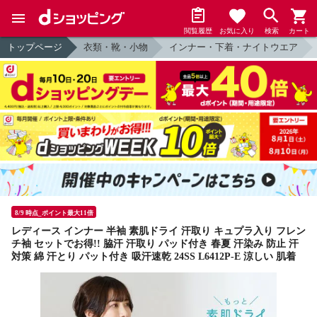
閲覧履歴
お気に入り
検索
カート
トップページ
衣類・靴・小物
インナー・下着・ナイトウエア
8/9 時点_ポイント最大11倍
レディース インナー 半袖 素肌ドライ 汗取り キュプラ入り フレン
チ袖 セットでお得!! 脇汗 汗取り パッド付き 春夏 汗染み 防止 汗
対策 綿 汗とり パット付き 吸汗速乾 24SS L6412P-E 涼しい 肌着