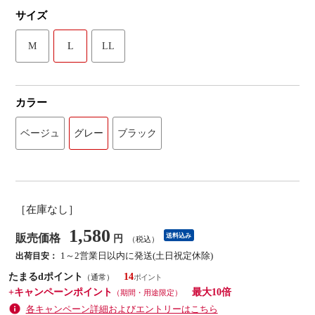
サイズ
M
L
LL
カラー
ベージュ
グレー
ブラック
［在庫なし］
1,580
販売価格
送料込み
円
（税込）
1～2営業日以内に発送(土日祝定休除)
出荷目安：
たまるdポイント
14
（通常）
+キャンペーンポイント
最大10倍
（期間・用途限定）
各キャンペーン詳細およびエントリーはこちら