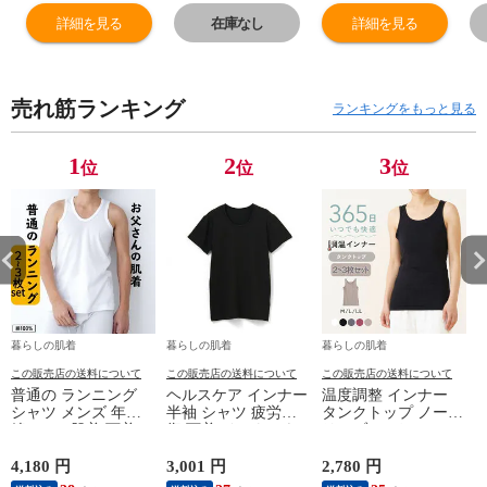
ル セットでお
ル セットでお
ル セットでお
ル
詳細を見る
在庫なし
詳細を見る
得!! 脇汗 汗取り
得!! 脇汗 汗取り
得!! 脇汗 汗取り
得
パッド付き 春夏
パッド付き 春夏
パッド付き 春夏
パ
汗染み 防止 汗
汗染み 防止 汗
汗染み 防止 汗
汗
売れ筋ランキング
対策 綿 肌に優し
対策 綿 肌に優し
対策 綿 肌に優し
対
ランキングをもっと見る
い 汗とり パット
い 汗とり パット
い 汗とり パット
い
付き 吸汗速乾
付き 吸汗速乾
付き 吸汗速乾
付
1
2
3
位
位
位
24SS M/L/LL
24SS M/L/LL
24SS M/L/LL
24
L6410P-E 涼しい
L6410P-E 涼しい
L6410P-E 涼しい
L
肌着
肌着
肌着
肌
暮らしの肌着
暮らしの肌着
暮らしの肌着
この販売店の送料について
この販売店の送料について
この販売店の送料について
普通の ランニング
ヘルスケア インナー
温度調整 インナー
シャツ メンズ 年間
半袖 シャツ 疲労回
タンクトップ ノース
綿100 % 肌着 下着 U
復 下着 インナーウ
リーブ レディース
首 Uネック 普通 タ
ェア 血行促進 遠赤
調温 女性 婦人 下着
ンクトップ ノースリ
外線 疲労軽減 ボデ
オフホワイト/ブラウ
4,180 円
3,001 円
2,780 円
2
ーブ インナー 紳士
ィケア 健康 プレゼ
ン/ブラック/チャコ