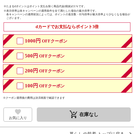
※たまるdポイントはポイント支払を除く商品代金(税抜)の1％です。
※
表示倍率は各キャンペーンの適用条件を全て満たした場合の最大倍率です。
各キャンペーンの適用状況によっては、ポイントの進呈数・付与倍率が最大倍率より少なくなる場合が
ございます。
dカードでお支払ならポイント3倍
1000円
OFFクーポン
500円
OFFクーポン
200円
OFFクーポン
100円
OFFクーポン
※クーポン適用後の費用は決済画面で確認できます
remove_shopping_cart
在庫なし
お気に入り
暮らしの肌着 トップに戻る