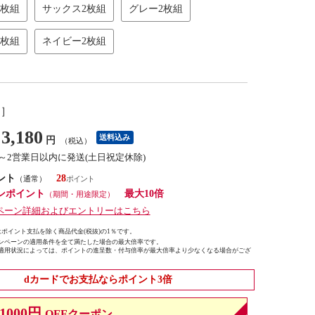
2枚組
サックス2枚組
グレー2枚組
2枚組
ネイビー2枚組
し］
3,180
送料込み
円
（税込）
1～2営業日以内に発送(土日祝定休除)
ント
28
（通常）
ンポイント
最大10倍
（期間・用途限定）
ペーン詳細およびエントリーはこちら
ポイント支払を除く商品代金(税抜)の1％です。
ンペーンの適用条件を全て満たした場合の最大倍率です。
適用状況によっては、ポイントの進呈数・付与倍率が最大倍率より少なくなる場合がござ
dカードでお支払ならポイント3倍
1000円
OFFクーポン