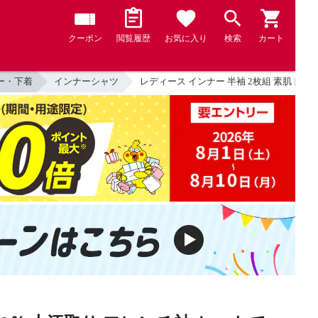
クーポン
閲覧履歴
お気に入り
検索
カート
ー・下着
インナーシャツ
レディース インナー 半袖 2枚組 素肌ドライ 