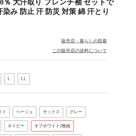
00％ 大汗取り フレンチ袖 セットで
染み 防止 汗 防災 対策 綿 汗とり
販売店：暮らしの肌着
この販売店の送料について
L
LL
イト
ベージュ
サックス
グレー
ネイビー
オフホワイト2枚組