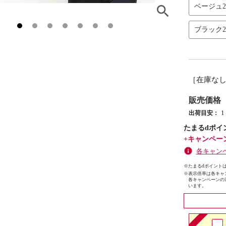
ベージュ
ブラック
［在庫な
販売価格
出荷目安：
たまるdポイ
+キャンペー
各キャン
※たまるdポイントは
※
表示倍率は各キャ
各キャンペーンの
います。