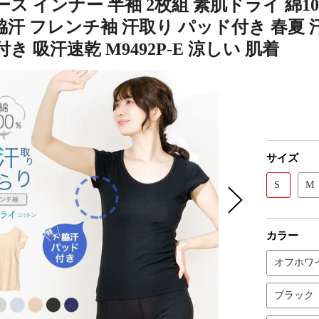
ス インナー 半袖 2枚組 素肌ドライ 綿1
 脇汗 フレンチ袖 汗取り パッド付き 春夏 汗
き 吸汗速乾 M9492P-E 涼しい 肌着
サイズ
S
M
カラー
オフホワ
ブラック