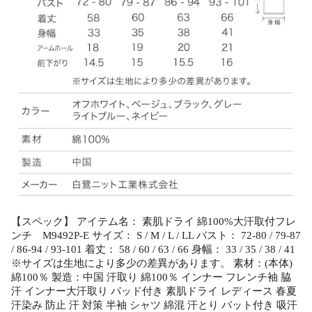
【スペック】 アイテム名： 素肌ドライ 綿100%大汗取付フレ
ンチ M9492P-E サイズ： S / M / L / LL バスト： 72-80 / 79-87
/ 86-94 / 93-101 着丈： 58 / 60 / 63 / 66 身幅： 33 / 35 / 38 / 41
※サイズは生地により多少の差異があります。 素材：(本体)
綿100％ 製造：中国 汗取り 綿100％ インナー フレンチ袖 脇
汗 インナー大汗取り パッド付き 素肌ドライ レディース 春夏
汗染み 防止 汗 対策 半袖 シャツ 綿混 汗とり パット付き 吸汗