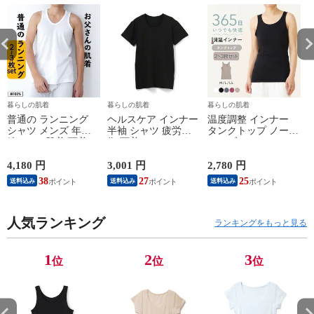
暮らしの肌着
暮らしの肌着
暮らしの肌着
普通の ランニング
ヘルスケア インナー
温度調整 インナー
シャツ メンズ 年間
半袖 シャツ 疲労回
タンクトップ ノース
綿100 % 肌着 下着 U
復 下着 インナーウ
リーブ レディース
首 Uネック 普通 タ
ェア 血行促進 遠赤
調温 女性 婦人 下着
ンクトップ ノースリ
外線 疲労軽減 ボデ
オフホワイト/ブラウ
4,180 円
3,001 円
2,780 円
2
ーブ インナー 紳士
ィケア 健康 プレゼ
ン/ブラック/チャコ
38
27
25
送料込み
送料込み
送料込み
男性 シニア 抗菌 防
ント ギフト ヘルス
ールグレー/ピンク
臭 敬老の日 父の日
ケア 一般医療機器
M/L/LL M9210T-E
M
白 M/L/LL M0100X-E
メンズ 男性 紳士 マ
人気ランキング
イナスイオン ゲルマ
ランキングをもっと見る
ニウム 25AW
K1160L-E
1
2
3
位
位
位