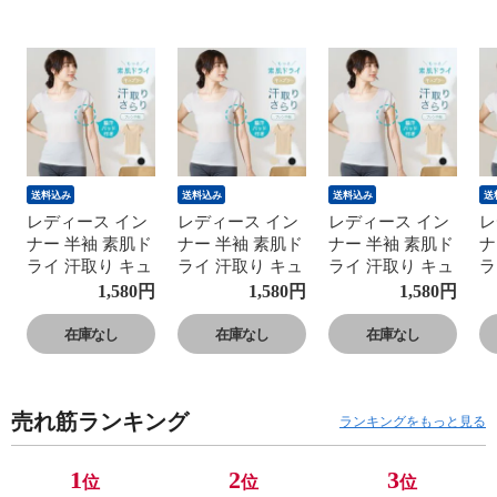
送料込み
送料込み
送料込み
送
レディース イン
レディース イン
レディース イン
レ
ナー 半袖 素肌ド
ナー 半袖 素肌ド
ナー 半袖 素肌ド
ナ
ライ 汗取り キュ
ライ 汗取り キュ
ライ 汗取り キュ
ラ
プラ入り フレン
プラ入り フレン
プラ入り フレン
プ
1,580
円
1,580
円
1,580
円
チ袖 セットでお
チ袖 セットでお
チ袖 セットでお
チ
得!! 脇汗 汗取り
得!! 脇汗 汗取り
得!! 脇汗 汗取り
得
在庫なし
在庫なし
在庫なし
パッド付き 春夏
パッド付き 春夏
パッド付き 春夏
パ
汗染み 防止 汗
汗染み 防止 汗
汗染み 防止 汗
汗
対策 綿 汗とり
対策 綿 汗とり
対策 綿 汗とり
対
売れ筋ランキング
パット付き 吸汗
パット付き 吸汗
パット付き 吸汗
パ
ランキングをもっと見る
速乾 24SS
速乾 24SS
速乾 24SS
速
L6412P-E 涼しい
L6412P-E 涼しい
L6412P-E 涼しい
L
1
2
3
位
位
位
肌着
肌着
肌着
肌