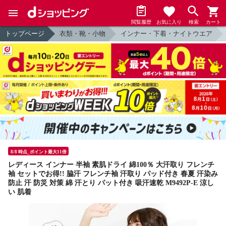
閲覧履歴
お気に入り
検索
カート
トップページ
衣類・靴・小物
インナー・下着・ナイトウエア
8/8 時点_ポイント最大11倍
レディース インナー 半袖 素肌ドライ 綿100％ 大汗取り フレンチ
袖 セットでお得!! 脇汗 フレンチ袖 汗取り パッド付き 春夏 汗染み
防止 汗 防災 対策 綿 汗とり パット付き 吸汗速乾 M9492P-E 涼し
い 肌着