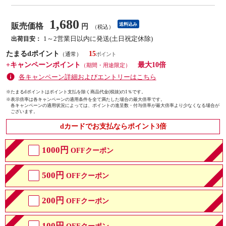
1,680
販売価格
送料込み
円
（税込）
1～2営業日以内に発送(土日祝定休除)
出荷目安：
たまるdポイント
15
（通常）
+キャンペーンポイント
最大10倍
（期間・用途限定）
各キャンペーン詳細およびエントリーはこちら
※たまるdポイントはポイント支払を除く商品代金(税抜)の1％です。
※
表示倍率は各キャンペーンの適用条件を全て満たした場合の最大倍率です。
各キャンペーンの適用状況によっては、ポイントの進呈数・付与倍率が最大倍率より少なくなる場合が
ございます。
dカードでお支払ならポイント3倍
1000円
OFFクーポン
500円
OFFクーポン
200円
OFFクーポン
100円