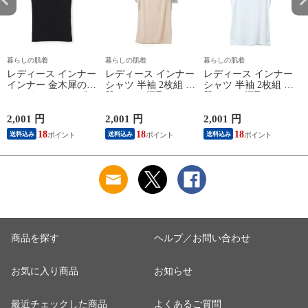
暮らしの肌着
暮らしの肌着
暮らしの肌着
レディース インナー
レディース インナー
レディース インナー
インナー 金木犀のめ
シャツ 半袖 2枚組 素
シャツ 半袖 2枚組 素
ぐみ タンクトップ
肌ドライ 汗取り フ
肌ドライ 汗取り フ
保湿 金木犀 加工 し
レンチ袖 脇汗 汗取
レンチ袖 脇汗 汗取
っとり 保湿 ストレ
り インナーシャツ
り インナーシャツ
2,001 円
2,001 円
2,001 円
1
ッチ ボタニカル タ
パッド付き 春夏 汗
パッド付き 春夏 汗
18
18
18
送料込み
送料込み
送料込み
ンクトップ 秋冬 お
染み 防止 汗 対策 綿
染み 防止 汗 対策 綿
肌に優しい 乾燥肌
混 汗とり パット付
混 汗とり パット付
L
乾燥 キンモクセイ
き 吸汗速乾 白鷲ニ
き 吸汗速乾 白鷲ニ
婦人 女性 下着 肌着
ット工業 S5022B-RT
ット工業 S5022B-RT
24AW M/L/LL
涼しい 肌着
涼しい 肌着
M5480P-E 防寒
商品を探す
ヘルプ／お問い合わせ
お気に入り商品
お知らせ
最近チェックした商品
よくあるご質問