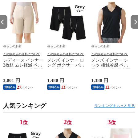
暮らしの肌着
暮らしの肌着
暮らしの肌着
この販売店の送料について
この販売店の送料について
この販売店の送料について
レディース インナー
メンズ インナー ロ
メンズ インナー シ
2枚組 ムレ軽減 ペチ
ング ボクサー パン
ャツ 接触冷感 ベア
パンツ 5分丈 春夏 汗
ツ 2枚組A 大きいサ
天Vサーフ V首 春夏
対策 汗取り ボトム
イズ 年間 おしゃれ
夏用 ひんやり 男性
ス ペチコート 速乾
下着 スポーツ カラ
肌着 紳士 下着 ノー
3,001 円
1,480 円
1,380 円
1
さらさら ハーフパン
ーステッチ 同色 2枚
スリーブ サーフ 袖
27
13
12
送料込み
送料込み
送料込み
ツ インナーパンツ
セット 前開き 肌着
なし L1282L-E 涼し
スパッツ 汗染み 防
下着 防災 紳士 男性
い
止 汗 対策 膝丈 冷え
#mp
ー
対策 女性 肌着 婦人
人気ランキング
M/L/LL/3L/4L/5L
ランキングをもっと見る
下着 L9927L-E 涼し
M4375C-RT
い
M
1
2
3
位
位
位