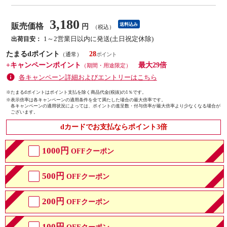
3,180
販売価格
送料込み
円
（税込）
1～2営業日以内に発送(土日祝定休除)
出荷目安：
たまるdポイント
28
（通常）
+キャンペーンポイント
最大29倍
（期間・用途限定）
各キャンペーン詳細およびエントリーはこちら
※たまるdポイントはポイント支払を除く商品代金(税抜)の1％です。
※
表示倍率は各キャンペーンの適用条件を全て満たした場合の最大倍率です。
各キャンペーンの適用状況によっては、ポイントの進呈数・付与倍率が最大倍率より少なくなる場合が
ございます。
dカードでお支払ならポイント3倍
1000円
OFFクーポン
500円
OFFクーポン
200円
OFFクーポン
100円