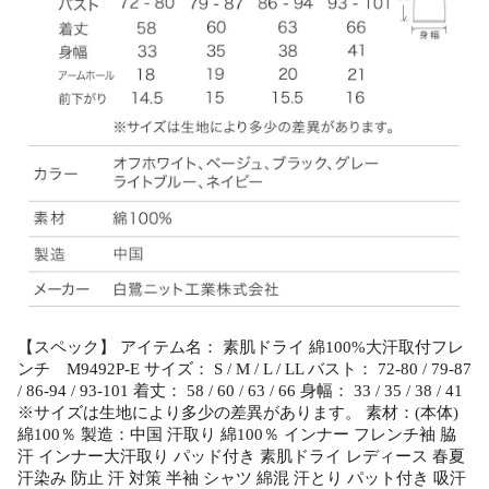
【スペック】 アイテム名： 素肌ドライ 綿100%大汗取付フレ
ンチ M9492P-E サイズ： S / M / L / LL バスト： 72-80 / 79-87
/ 86-94 / 93-101 着丈： 58 / 60 / 63 / 66 身幅： 33 / 35 / 38 / 41
※サイズは生地により多少の差異があります。 素材：(本体)
綿100％ 製造：中国 汗取り 綿100％ インナー フレンチ袖 脇
汗 インナー大汗取り パッド付き 素肌ドライ レディース 春夏
汗染み 防止 汗 対策 半袖 シャツ 綿混 汗とり パット付き 吸汗