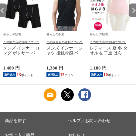
暮らしの肌着
暮らしの肌着
暮らしの肌着
この販売店の送料について
この販売店の送料について
この販売店の送料について
メンズ インナー ロ
メンズ インナー シ
レディース 夏 冬 タ
ング ボクサー パン
ャツ 接触冷感 ベア
オル地 二重 はらま
ツ 2枚組A 大きいサ
天Vサーフ V首 春夏
き 年間 パイル生地
イズ 年間 おしゃれ
夏用 ひんやり 男性
抗菌防臭加工 防寒
下着 スポーツ カラ
肌着 紳士 下着 ノー
温かい 冷房 対策 二
1,480 円
1,380 円
1,180 円
1
ーステッチ 同色 2枚
スリーブ サーフ 袖
つ折り 腹巻 腹巻き
13
12
10
送料込み
送料込み
送料込み
セット 前開き 肌着
なし L1282L-E 涼し
女性 婦人 下着 肌着
下着 防災 紳士 男性
い
日本製 ウエストウォ
#mp
ーマー #haramaki ホ
ー
M/L/LL/3L/4L/5L
ワイト/ピンク/ライ
M4375C-RT
トブルー/ベージュ
M/L B1105C-EC 涼し
M
い
商品を探す
ヘルプ／お問い合わせ
お気に入り商品
お知らせ