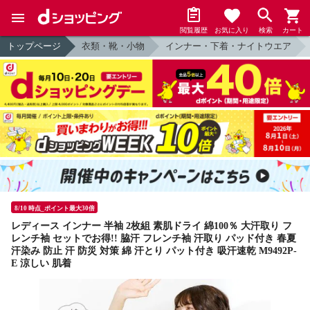
閲覧履歴
お気に入り
検索
カート
トップページ
衣類・靴・小物
インナー・下着・ナイトウエア
8/10 時点_ポイント最大30倍
レディース インナー 半袖 2枚組 素肌ドライ 綿100％ 大汗取り フ
レンチ袖 セットでお得!! 脇汗 フレンチ袖 汗取り パッド付き 春夏
汗染み 防止 汗 防災 対策 綿 汗とり パット付き 吸汗速乾 M9492P-
E 涼しい 肌着