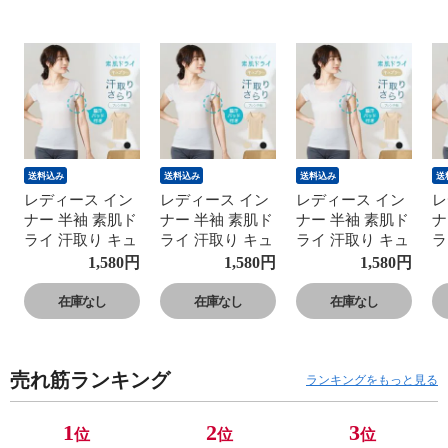
送料込み
送料込み
送料込み
送
レディース イン
レディース イン
レディース イン
レ
ナー 半袖 素肌ド
ナー 半袖 素肌ド
ナー 半袖 素肌ド
ナ
ライ 汗取り キュ
ライ 汗取り キュ
ライ 汗取り キュ
ラ
プラ入り フレン
プラ入り フレン
プラ入り フレン
プ
1,580
円
1,580
円
1,580
円
チ袖 セットでお
チ袖 セットでお
チ袖 セットでお
チ
得!! 脇汗 汗取り
得!! 脇汗 汗取り
得!! 脇汗 汗取り
得
在庫なし
在庫なし
在庫なし
パッド付き 春夏
パッド付き 春夏
パッド付き 春夏
パ
汗染み 防止 汗
汗染み 防止 汗
汗染み 防止 汗
汗
対策 綿 汗とり
対策 綿 汗とり
対策 綿 汗とり
対
売れ筋ランキング
パット付き 吸汗
パット付き 吸汗
パット付き 吸汗
パ
ランキングをもっと見る
速乾 24SS
速乾 24SS
速乾 24SS
速
L6412P-E 涼しい
L6412P-E 涼しい
L6412P-E 涼しい
L
1
2
3
位
位
位
肌着
肌着
肌着
肌