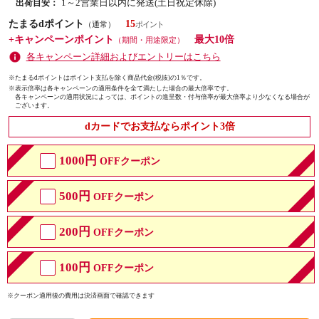
1～2営業日以内に発送(土日祝定休除)
出荷目安：
たまるdポイント
15
（通常）
+キャンペーンポイント
最大10倍
（期間・用途限定）
各キャンペーン詳細およびエントリーはこちら
※たまるdポイントはポイント支払を除く商品代金(税抜)の1％です。
※
表示倍率は各キャンペーンの適用条件を全て満たした場合の最大倍率です。
各キャンペーンの適用状況によっては、ポイントの進呈数・付与倍率が最大倍率より少なくなる場合が
ございます。
dカードでお支払ならポイント3倍
1000円
OFFクーポン
500円
OFFクーポン
200円
OFFクーポン
100円
OFFクーポン
※クーポン適用後の費用は決済画面で確認できます