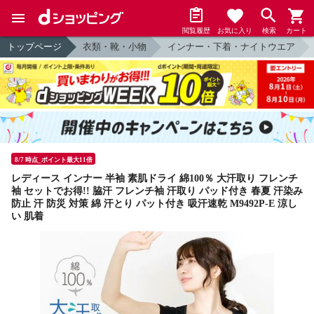
閲覧履歴
お気に入り
検索
カート
トップページ
衣類・靴・小物
インナー・下着・ナイトウエア
8/7 時点_ポイント最大11倍
レディース インナー 半袖 素肌ドライ 綿100％ 大汗取り フレンチ
袖 セットでお得!! 脇汗 フレンチ袖 汗取り パッド付き 春夏 汗染み
防止 汗 防災 対策 綿 汗とり パット付き 吸汗速乾 M9492P-E 涼し
い 肌着