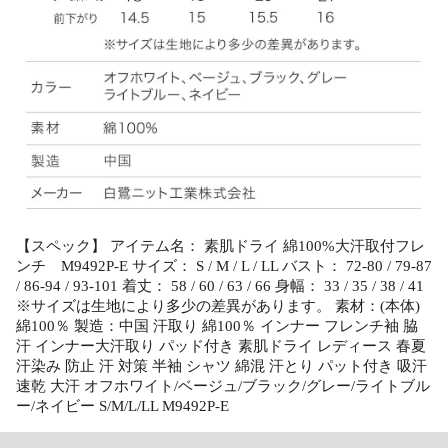
【スペック】 アイテム名： 素肌ドライ 綿100%大汗取付フレ
ンチ M9492P-E サイズ： S / M / L / LL バスト： 72-80 / 79-87
/ 86-94 / 93-101 着丈： 58 / 60 / 63 / 66 身幅： 33 / 35 / 38 / 41
※サイズは生地により多少の差異があります。 素材：(本体)
綿100％ 製造：中国 汗取り 綿100％ インナー フレンチ袖 脇
汗 インナー大汗取り パッド付き 素肌ドライ レディース 春夏
汗染み 防止 汗 対策 半袖 シャツ 綿混 汗とり パット付き 吸汗
速乾 大汗 オフホワイト/ベージュ/ブラック/グレー/ライトブル
ー/ネイビー S/M/L/LL M9492P-E