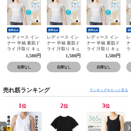
送料込み
送料込み
送料込み
送
レディース イン
レディース イン
レディース イン
レ
ナー 半袖 素肌ド
ナー 半袖 素肌ド
ナー 半袖 素肌ド
ナ
ライ 汗取り キュ
ライ 汗取り キュ
ライ 汗取り キュ
ラ
プラ入り フレン
プラ入り フレン
プラ入り フレン
プ
1,580
円
1,580
円
1,580
円
チ袖 セットでお
チ袖 セットでお
チ袖 セットでお
チ
得!! 脇汗 汗取り
得!! 脇汗 汗取り
得!! 脇汗 汗取り
得
在庫なし
在庫なし
在庫なし
パッド付き 春夏
パッド付き 春夏
パッド付き 春夏
パ
汗染み 防止 汗
汗染み 防止 汗
汗染み 防止 汗
汗
対策 綿 汗とり
対策 綿 汗とり
対策 綿 汗とり
対
売れ筋ランキング
パット付き 吸汗
パット付き 吸汗
パット付き 吸汗
パ
ランキングをもっと見る
速乾 24SS
速乾 24SS
速乾 24SS
速
L6412P-E 涼しい
L6412P-E 涼しい
L6412P-E 涼しい
L
1
2
3
位
位
位
肌着
肌着
肌着
肌