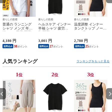
暮らしの肌着
暮らしの肌着
暮らしの肌着
普通の ランニング
ヘルスケア インナー
温度調整 インナー
シャツ メンズ 年間
半袖 シャツ 疲労回
タンクトップ ノース
綿100 % 肌着 下着 U
復 下着 インナーウ
リーブ レディース
首 Uネック 普通 タ
ェア 血行促進 遠赤
調温 女性 婦人 下着
ンクトップ ノースリ
外線 疲労軽減 ボデ
オフホワイト/ブラウ
4,180 円
3,001 円
2,780 円
2
ーブ インナー 紳士
ィケア 健康 プレゼ
ン/ブラック/チャコ
38
27
25
送料込み
送料込み
送料込み
男性 シニア 抗菌 防
ント ギフト ヘルス
ールグレー/ピンク
臭 敬老の日 父の日
ケア 一般医療機器
M/L/LL M9210T-E
M
白 M/L/LL M0100X-E
メンズ 男性 紳士 マ
人気ランキング
イナスイオン ゲルマ
ランキングをもっと見る
ニウム 25AW
K1160L-E
1
2
3
位
位
位