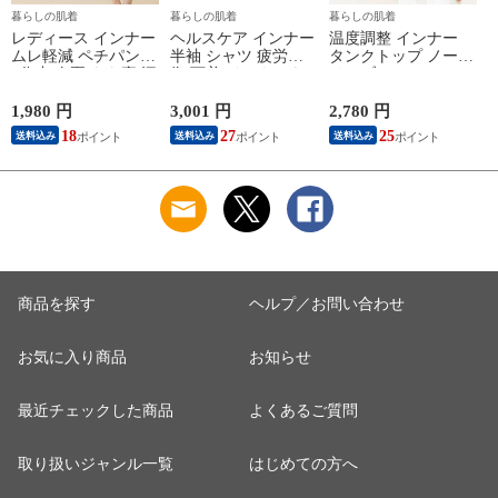
暮らしの肌着
暮らしの肌着
暮らしの肌着
レディース インナー
ヘルスケア インナー
温度調整 インナー
ムレ軽減 ペチパンツ
半袖 シャツ 疲労回
タンクトップ ノース
7分丈 春夏 もも裏 汗
復 下着 インナーウ
リーブ レディース
対策 汗取り ボトム
ェア 血行促進 遠赤
調温 女性 婦人 下着
ス ペチパンツ 速乾
外線 疲労軽減 ボデ
オフホワイト/ブラウ
1,980 円
3,001 円
2,780 円
2
さらさら ハーフパン
ィケア 健康 プレゼ
ン/ブラック/チャコ
18
27
25
送料込み
送料込み
送料込み
ツ インナーパンツ
ント ギフト ヘルス
ールグレー/ピンク
スパッツ 汗染み 防
ケア 一般医療機器
M/L/LL M9210T-E
M
止 汗 対策 女性 肌着
メンズ 男性 紳士 マ
婦人 下着 L9928L-E
イナスイオン ゲルマ
涼しい
ニウム 25AW
K1160L-E
商品を探す
ヘルプ／お問い合わせ
お気に入り商品
お知らせ
最近チェックした商品
よくあるご質問
取り扱いジャンル一覧
はじめての方へ