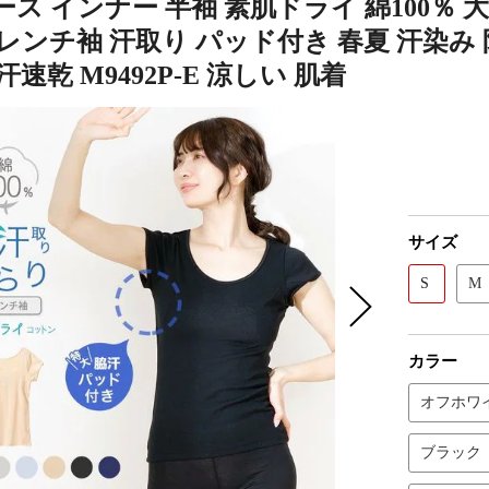
ス インナー 半袖 素肌ドライ 綿100％ 
レンチ袖 汗取り パッド付き 春夏 汗染み 防
汗速乾 M9492P-E 涼しい 肌着
サイズ
S
M
カラー
オフホワ
ブラック