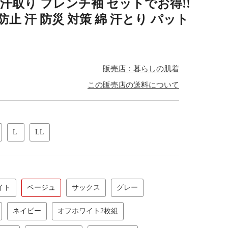
大汗取り フレンチ袖 セットでお得!!
止 汗 防災 対策 綿 汗とり パット
販売店：暮らしの肌着
この販売店の送料について
L
LL
イト
ベージュ
サックス
グレー
ネイビー
オフホワイト2枚組