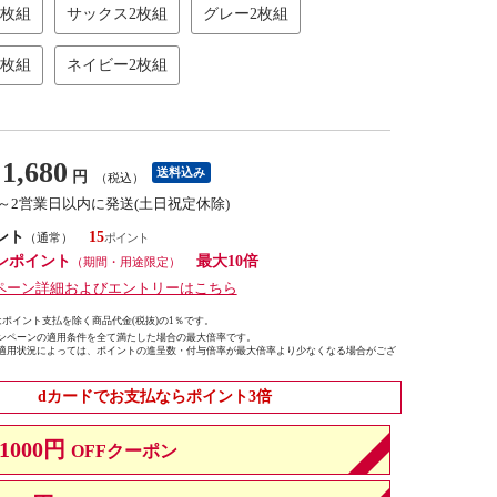
2枚組
サックス2枚組
グレー2枚組
2枚組
ネイビー2枚組
1,680
送料込み
円
（税込）
1～2営業日以内に発送(土日祝定休除)
ント
15
（通常）
ンポイント
最大10倍
（期間・用途限定）
ペーン詳細およびエントリーはこちら
ポイント支払を除く商品代金(税抜)の1％です。
ンペーンの適用条件を全て満たした場合の最大倍率です。
適用状況によっては、ポイントの進呈数・付与倍率が最大倍率より少なくなる場合がござ
dカードでお支払ならポイント3倍
1000円
OFFクーポン