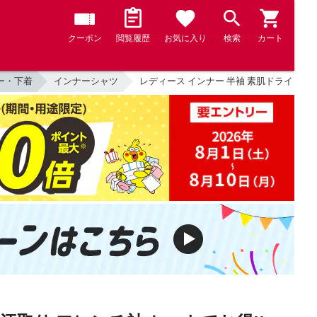
クーポン
閲覧履歴
お気に入り
検索
カート
ー・下着
インナーシャツ
レディース インナー 半袖 素肌ドライ 綿100