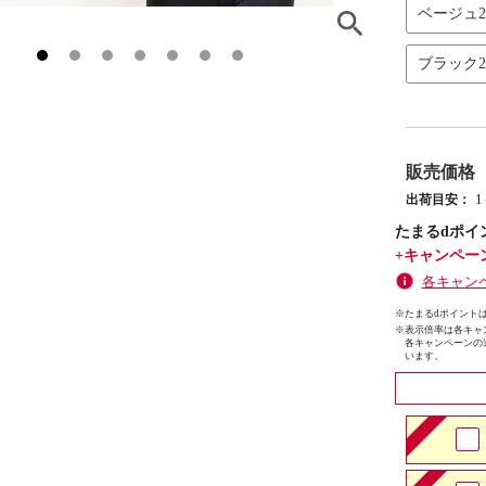
ベージュ
ブラック
販売価格
出荷目安：
たまるdポイ
+キャンペー
各キャン
※たまるdポイントは
※
表示倍率は各キャ
各キャンペーンの
います。