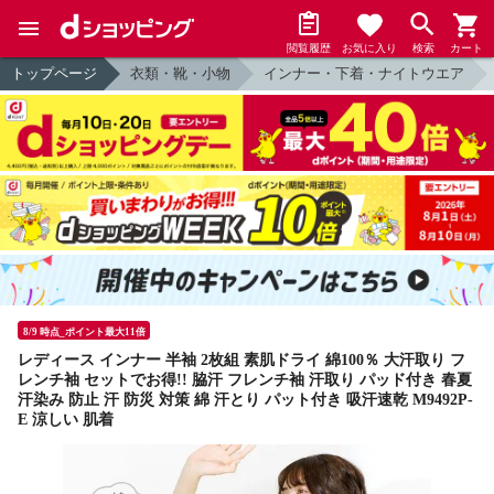
閲覧履歴
お気に入り
検索
カート
トップページ
衣類・靴・小物
インナー・下着・ナイトウエア
8/9 時点_ポイント最大11倍
レディース インナー 半袖 2枚組 素肌ドライ 綿100％ 大汗取り フ
レンチ袖 セットでお得!! 脇汗 フレンチ袖 汗取り パッド付き 春夏
汗染み 防止 汗 防災 対策 綿 汗とり パット付き 吸汗速乾 M9492P-
E 涼しい 肌着