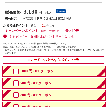
3,180
販売価格
送料込み
円
（税込）
1～2営業日以内に発送(土日祝定休除)
出荷目安：
たまるdポイント
28
（通常）
+キャンペーンポイント
最大10倍
（期間・用途限定）
各キャンペーン詳細およびエントリーはこちら
※たまるdポイントはポイント支払を除く商品代金(税抜)の1％です。
※
表示倍率は各キャンペーンの適用条件を全て満たした場合の最大倍率です。
各キャンペーンの適用状況によっては、ポイントの進呈数・付与倍率が最大倍率より少なくなる場合が
ございます。
dカードでお支払ならポイント3倍
1000円
OFFクーポン
500円
OFFクーポン
200円
OFFクーポン
100円