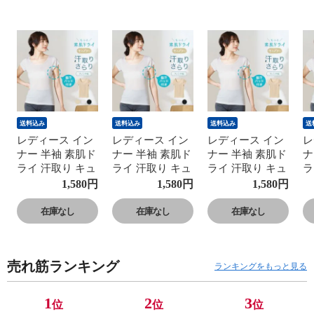
送料込み
送料込み
送料込み
送
レディース イン
レディース イン
レディース イン
レ
ナー 半袖 素肌ド
ナー 半袖 素肌ド
ナー 半袖 素肌ド
ナ
ライ 汗取り キュ
ライ 汗取り キュ
ライ 汗取り キュ
ラ
プラ入り フレン
プラ入り フレン
プラ入り フレン
プ
1,580
円
1,580
円
1,580
円
チ袖 セットでお
チ袖 セットでお
チ袖 セットでお
チ
得!! 脇汗 汗取り
得!! 脇汗 汗取り
得!! 脇汗 汗取り
得
在庫なし
在庫なし
在庫なし
パッド付き 春夏
パッド付き 春夏
パッド付き 春夏
パ
汗染み 防止 汗
汗染み 防止 汗
汗染み 防止 汗
汗
対策 綿 汗とり
対策 綿 汗とり
対策 綿 汗とり
対
売れ筋ランキング
パット付き 吸汗
パット付き 吸汗
パット付き 吸汗
パ
ランキングをもっと見る
速乾 24SS
速乾 24SS
速乾 24SS
速
L6412P-E 涼しい
L6412P-E 涼しい
L6412P-E 涼しい
L
1
2
3
位
位
位
肌着
肌着
肌着
肌