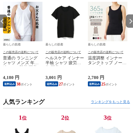
暮らしの肌着
暮らしの肌着
暮らしの肌着
この販売店の送料について
この販売店の送料について
この販売店の送料について
普通の ランニング
ヘルスケア インナー
温度調整 インナー
シャツ メンズ 年間
半袖 シャツ 疲労回
タンクトップ ノース
綿100 % 肌着 下着 U
復 下着 インナーウ
リーブ レディース
首 Uネック 普通 タ
ェア 血行促進 遠赤
調温 女性 婦人 下着
ンクトップ ノースリ
外線 疲労軽減 ボデ
オフホワイト/ブラウ
4,180 円
3,001 円
2,780 円
2
ーブ インナー 紳士
ィケア 健康 プレゼ
ン/ブラック/チャコ
38
27
25
送料込み
送料込み
送料込み
男性 シニア 抗菌 防
ント ギフト ヘルス
ールグレー/ピンク
臭 敬老の日 父の日
ケア 一般医療機器
M/L/LL M9210T-E
M
白 M/L/LL M0100X-E
メンズ 男性 紳士 マ
人気ランキング
イナスイオン ゲルマ
ランキングをもっと見る
ニウム 25AW
K1160L-E
1
2
3
位
位
位