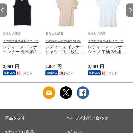
暮らしの肌着
暮らしの肌着
暮らしの肌着
この販売店の送料について
この販売店の送料について
この販売店の送料について
レディース インナー
レディース インナー
レディース インナー
インナー 金木犀のめ
シャツ 半袖 2枚組 素
シャツ 半袖 2枚組 素
ぐみ タンクトップ
肌ドライ 汗取り フ
肌ドライ 汗取り フ
保湿 金木犀 加工 し
レンチ袖 脇汗 汗取
レンチ袖 脇汗 汗取
っとり 保湿 ストレ
り インナーシャツ
り インナーシャツ
2,001 円
2,001 円
2,001 円
1
ッチ ボタニカル タ
パッド付き 春夏 汗
パッド付き 春夏 汗
18
18
18
送料込み
送料込み
送料込み
ンクトップ 秋冬 お
染み 防止 汗 対策 綿
染み 防止 汗 対策 綿
肌に優しい 乾燥肌
混 汗とり パット付
混 汗とり パット付
L
乾燥 キンモクセイ
き 吸汗速乾 白鷲ニ
き 吸汗速乾 白鷲ニ
婦人 女性 下着 肌着
ット工業 S5022B-RT
ット工業 S5022B-RT
24AW M/L/LL
涼しい 肌着
涼しい 肌着
M5480P-E 防寒
商品を探す
ヘルプ／お問い合わせ
お気に入り商品
お知らせ