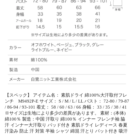
【スペック】 アイテム名： 素肌ドライ 綿100%大汗取付フレ
ンチ M9492P-E サイズ： S / M / L / LL バスト： 72-80 / 79-87
/ 86-94 / 93-101 着丈： 58 / 60 / 63 / 66 身幅： 33 / 35 / 38 / 41
※サイズは生地により多少の差異があります。 素材：(本体)
綿100％ 製造：中国 汗取り 綿100％ インナー フレンチ袖 脇
汗 インナー大汗取り パッド付き 素肌ドライ レディース 春夏
汗染み 防止 汗 対策 半袖 シャツ 綿混 汗とり パット付き 吸汗