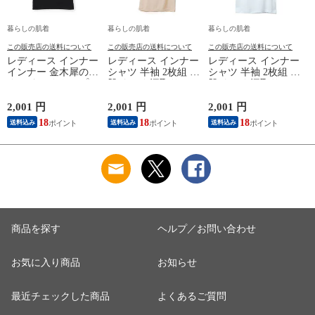
暮らしの肌着
暮らしの肌着
暮らしの肌着
この販売店の送料について
この販売店の送料について
この販売店の送料について
レディース インナー
レディース インナー
レディース インナー
インナー 金木犀のめ
シャツ 半袖 2枚組 素
シャツ 半袖 2枚組 素
ぐみ タンクトップ
肌ドライ 汗取り フ
肌ドライ 汗取り フ
保湿 金木犀 加工 し
レンチ袖 脇汗 汗取
レンチ袖 脇汗 汗取
っとり 保湿 ストレ
り インナーシャツ
り インナーシャツ
2,001 円
2,001 円
2,001 円
1
ッチ ボタニカル タ
パッド付き 春夏 汗
パッド付き 春夏 汗
18
18
18
送料込み
送料込み
送料込み
ンクトップ 秋冬 お
染み 防止 汗 対策 綿
染み 防止 汗 対策 綿
肌に優しい 乾燥肌
混 汗とり パット付
混 汗とり パット付
L
乾燥 キンモクセイ
き 吸汗速乾 白鷲ニ
き 吸汗速乾 白鷲ニ
婦人 女性 下着 肌着
ット工業 S5022B-RT
ット工業 S5022B-RT
24AW M/L/LL
涼しい 肌着
涼しい 肌着
M5480P-E 防寒
商品を探す
ヘルプ／お問い合わせ
お気に入り商品
お知らせ
最近チェックした商品
よくあるご質問