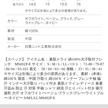
【スペック】 アイテム名： 素肌ドライ 綿100%大汗取付フレ
ンチ M9492P-E サイズ： S / M / L / LL バスト： 72-80 / 79-87
/ 86-94 / 93-101 着丈： 58 / 60 / 63 / 66 身幅： 33 / 35 / 38 / 41
※サイズは生地により多少の差異があります。 素材：(本体)
綿100％ 製造：中国 汗取り 綿100％ インナー フレンチ袖 脇
汗 インナー大汗取り パッド付き 素肌ドライ レディース 春夏
汗染み 防止 汗 対策 半袖 シャツ 綿混 汗とり パット付き 吸汗
速乾 大汗 オフホワイト/ベージュ/ブラック/グレー/ライトブル
ー/ネイビー S/M/L/LL M9492P-E