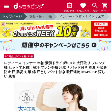
閲覧履歴
お気に入り
検索
カート
トップページ
衣類・靴・小物
インナー・下着・ナイトウエア
8/7 時点_ポイント最大11倍
レディース インナー 半袖 素肌ドライ 綿100％ 大汗取り フレンチ
袖 セットでお得!! 脇汗 フレンチ袖 汗取り パッド付き 春夏 汗染み
防止 汗 防災 対策 綿 汗とり パット付き 吸汗速乾 M9492P-E 涼し
い 肌着