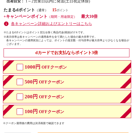
1～2営業日以内に発送(土日祝定休除)
出荷目安：
たまるdポイント
15
（通常）
+キャンペーンポイント
最大10倍
（期間・用途限定）
各キャンペーン詳細およびエントリーはこちら
※たまるdポイントはポイント支払を除く商品代金(税抜)の1％です。
※
表示倍率は各キャンペーンの適用条件を全て満たした場合の最大倍率です。
各キャンペーンの適用状況によっては、ポイントの進呈数・付与倍率が最大倍率より少なくなる場合が
ございます。
dカードでお支払ならポイント3倍
1000円
OFFクーポン
500円
OFFクーポン
200円
OFFクーポン
100円
OFFクーポン
※クーポン適用後の費用は決済画面で確認できます