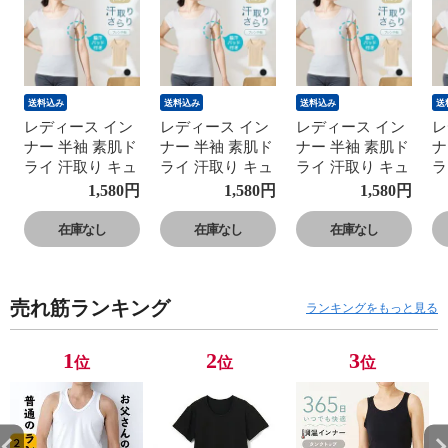
送料込み
送料込み
送料込み
送
レディース イン
レディース イン
レディース イン
レ
ナー 半袖 素肌ド
ナー 半袖 素肌ド
ナー 半袖 素肌ド
ナ
ライ 汗取り キュ
ライ 汗取り キュ
ライ 汗取り キュ
ラ
プラ入り フレン
プラ入り フレン
プラ入り フレン
プ
1,580
円
1,580
円
1,580
円
チ袖 セットでお
チ袖 セットでお
チ袖 セットでお
チ
得!! 脇汗 汗取り
得!! 脇汗 汗取り
得!! 脇汗 汗取り
得
在庫なし
在庫なし
在庫なし
パッド付き 春夏
パッド付き 春夏
パッド付き 春夏
パ
汗染み 防止 汗
汗染み 防止 汗
汗染み 防止 汗
汗
対策 綿 汗とり
対策 綿 汗とり
対策 綿 汗とり
対
売れ筋ランキング
パット付き 吸汗
パット付き 吸汗
パット付き 吸汗
パ
ランキングをもっと見る
速乾 24SS
速乾 24SS
速乾 24SS
速
L6412P-E 涼しい
L6412P-E 涼しい
L6412P-E 涼しい
L
1
2
3
位
位
位
肌着
肌着
肌着
肌