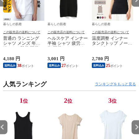
暮らしの肌着
暮らしの肌着
暮らしの肌着
この販売店の送料について
この販売店の送料について
この販売店の送料について
普通の ランニング
ヘルスケア インナー
温度調整 インナー
シャツ メンズ 年間
半袖 シャツ 疲労回
タンクトップ ノース
綿100 % 肌着 下着 U
復 下着 インナーウ
リーブ レディース
首 Uネック 普通 タ
ェア 血行促進 遠赤
調温 女性 婦人 下着
ンクトップ ノースリ
外線 疲労軽減 ボデ
オフホワイト/ブラウ
4,180 円
3,001 円
2,780 円
2
ーブ インナー 紳士
ィケア 健康 プレゼ
ン/ブラック/チャコ
38
27
25
送料込み
送料込み
送料込み
男性 シニア 抗菌 防
ント ギフト ヘルス
ールグレー/ピンク
臭 敬老の日 父の日
ケア 一般医療機器
M/L/LL M9210T-E
M
白 M/L/LL M0100X-E
メンズ 男性 紳士 マ
人気ランキング
イナスイオン ゲルマ
ランキングをもっと見る
ニウム 25AW
K1160L-E
1
2
3
位
位
位